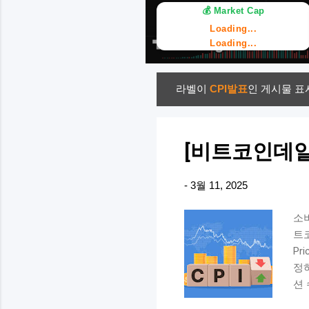
💰 Market Cap
Loading...
Loading...
라벨이
CPI발표
인 게시물 표
글
[비트코인데일
-
3월 11, 2025
소비
트코
Pr
정
션 
식 