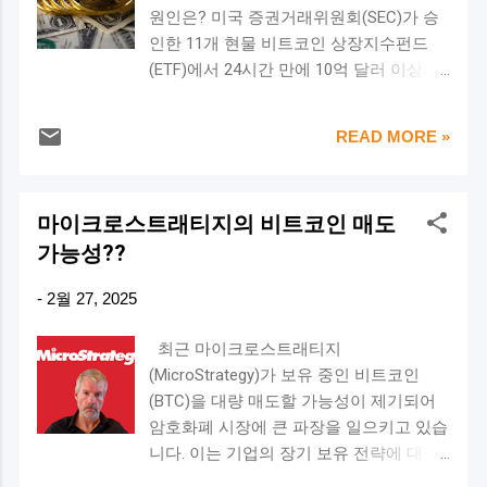
이하에서 반등하면 저가 매수 기회 가능성
원인은? 미국 증권거래위원회(SEC)가 승
가격 기준으로 측정한 시가총액 MVRV Z-
높음 🔥 3. NUPL (공포 vs 탐욕 지표) ✅
인한 11개 현물 비트코인 상장지수펀드
Score (주황색 선) : 두 값의 차이를 표준
NUPL(Net Unrealized Profit/Loss)이란?
(ETF)에서 24시간 만에 10억 달러 이상의
편차로 변환하여 과거 패턴과 비교 일반적
비트코인 네트워크의 평균 미실현 손익 비
자금이 빠져나가는 기록적인 일이 벌어졌
으로, 🔴 Z-Score가 7 이상 → 시장 과열
율을 측정 투자자 심리(공포 vs 탐욕)를 분
습니다. 코인글래스(Coinglass)의 데이터
(거품) → 매도 신호 🟢 Z-Score가 0~1 이
READ MORE »
석하는 데 유용 ?...
에 따르면, 이번 유출 규모는 작년 12월 기
하 → 저평가 상태 → 매수 기회 🔥 2025
록했던 6억 7200만 달러 를 훨씬 뛰어넘는
년 MVRV Z-Score 분석 ✅ 1. 과거와 현재
수준입니다. 이러한 대규모 유출은 최근
의 비교 현재 차트를 보면, MVRV Z-
마이크로스트래티지의 비트코인 매도
경제 불확실성 으로 인해 투자자들이 불안
Score(주황색 선)는 2021년과 2017년 강
가능성??
감을 느끼면서 발생한 것으로 분석됩니다.
세장 당시 거품 구간(빨간색 영역)에 접근
6일 연속 하락세를 보였던 비트코인은 결
했던 시기보다 낮은 수준 입니다. 그러나
-
2월 27, 2025
국 8만 5000달러 아래로 하락했으며, 지난
여전히 높은 값(약 2~3) 수준에서 움직이
1주일 동안 총 20억 달러 이상 의 자산이
고 있으며, 과거 조정 장세와 비교했을 때
최근 마이크로스트래티지
이탈했습니다. 🔹 비트코인 가격 급락, 트
완전히 저평가 상태는 아니다 는 점을 시
(MicroStrategy)가 보유 중인 비트코인
럼프 정책과 해킹 사건 영향? 비트코인의
사합니다. ✅ 2. 최근 가격 변동과 MVRV
(BTC)을 대량 매도할 가능성이 제기되어
급락에는 여러 가지 요인이 작용했습니다.
Z-Score의 의미 비트코인의 최근 가격 상
암호화폐 시장에 큰 파장을 일으키고 있습
✅ 트럼프 행정부의 관세 정책 ✅ 암호화폐
승에도 불구하고 Z-Score가 최고점 대비
니다. 이는 기업의 장기 보유 전략에 대한
거래소 바이비트(ByBit) 해킹 사건 ✅ 여러
하락세 → 이는 현재 시장이 과거 최고점
우려를 증폭시키고 있습니다. 📉 마이크
밈코인 스캔들 특히, 도널드 트럼프 전 미