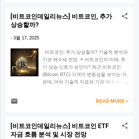
투자 심리가 위축됨… 📉 ➡️ 금리가 인하 하
면 유동성이 증가하고 투자 심리가 회복
[비트코인데일리뉴스] 비트코인, 추가
됨! 🚀 미국 금리 인상·인하가 비트코인 및
상승할까?
나스닥에 미치는 영향은 매우 중요하며,
투자자들은 이에 대한 변화를 면밀히 분석
-
3월 17, 2025
해야 한다. 📊 🔹 미국 금리 인상이 비트코
인에 미치는 영향 💡 1) 위험자산 회피 심
비트코인, 추가 상승할까? 기술적 분석과
리 증가 금리 인상이 발생하면 비트코인과
기관 매수세 전망 📌 비트코인의 미래, 추
같은 위험자산에 대한 투자 심리가 위축
가 상승 신호가 보인다? 최근 비트코인
되고, 기관투자자들은 보다 안정적인 자산
(Bitcoin, BTC) 가격이 변동성을 보이는 가
(채권, 달러)으로 이동할 가능성이 높다. 💡
운데, 여러 기술적 지표와 기관 매수세가
2) 유동성 감소 금리 인상으로 인해 대출
비트코인의 상승 가능성을 시사하고 있습
금리가 상승하고 기업 및 개인 투자자의
니다. 스토캐스틱 RSI(Stochastic RSI)가
투자 여력이 감소하면서 비트코인 시장으
READ MORE »
강세 크로스를 형성하면서 과거 패턴을 고
로 유입되는 자금이 줄어든다 . 💡 3) 가격
려할 때, 3~5개월 내 급격한 반등이 예상
하락 가능성 역사적으로 금리 인상기에는
된다는 분석이 나왔습니다. 과거 데이터를
비트코인 가격이 조정을 받은 사례가 많
[비트코인데일리뉴스] 비트코인 ETF
보면, 강세 크로스 이후 비트코인은 평균
다. 2022년 Fed의 공격적인 금리 인상기에
자금 흐름 분석 및 시장 전망
56% 상승했으며, 최고 90% 이상 상승한 경
비트코인은 6만 달러에서 1만 5천 달러 수