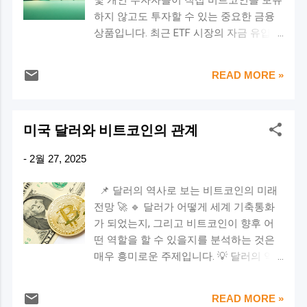
Fear) 비트코인이 급락하면 많은 투자자들
일 1만 원씩 투자했을 때 의 수익률을 계산
하지 않고도 투자할 수 있는 중요한 금융
이 패닉에 빠져 매도합니다. 하지만 시장
해보겠습니다. 📊 비트코인 DCA 투자 결
상품입니다. 최근 ETF 시장의 자금 유입
이 급락할 때는 자산이 저평가되는 경우가
과 분석 ✅ 총 투자 금액 : 365만 원 ✅ 총
(Inflow)과 유출(Outflow) 데이터를 분석하
많습니다. 이때 용기를 내어 매수하면, 장
매수한 비트코인 수량 : 약 1.97 BTC ✅ 마
면, 비트코인 가격 흐름과 투자 심리를 예
기적으로 높은 수익을 기대할 수 있습니
READ MORE »
지막 날 비트코인 가격 : 21,089 USD ✅ 최
측할 수 있습니다. 이번 글에서는 ETF 흐
다. 📌 공포를 판단하는 방법 CNN 공포와
종 평가 금액 : 약 415.4만 원 ✅ 총 수익 :
름 데이터를 바탕으로 현재 시장 분위기와
탐욕 지수(Fear & Greed Index) : 숫자가 낮
약 50.4만 원 ✅ 수익률 : 약 13.8% 📌 DCA
향후 전망을 분석 해 보겠습니다. 🔥 1. 비
을수록 시장이 공포 상태 비트코인 도미넌
미국 달러와 비트코인의 관계
전략을 사용하면 가격 변동성을 줄이고
트코인 ETF 유입·유출 개요 비트코인 ETF
스 상승 : 비트코인이 하락하며 알트코인
안...
의 자금 흐름(Flow) 은 투자자들의 매수·매
이 급락할 때 공포 심화 고래들의 움직임
-
2월 27, 2025
도 심리를 보여주는 중요한 지표입니다.
관찰 : 큰손 투자자들이 BTC를 매수하면
유입(Inflow) 증가 → 기관 및 개인 투자자
저점 신호 가능 (2) 환희에 팔라 (Sell When
📌 달러의 역사로 보는 비트코인의 미래
의 매수세 증가 → 가격 상승 압력 유출
There's Euphoria) 비트코인이 급등하면 투
전망 🚀 🔹 달러가 어떻게 세계 기축통화
(Outflow) 증가 → 투자자들의 자금 이탈
자자들은 더 오를 것이라 기대하며 열광합
가 되었는지, 그리고 비트코인이 향후 어
→ 가격 하락 압력 📊 ETF 데이터 요약: 최
니다. 하지만 지나친 낙관론이 지배하는
떤 역할을 할 수 있을지를 분석하는 것은
근 2월 하순부터 대규모 유출(Outflow)이
순간이 바로 거품의 정점일 가능성이 큽니
매우 흥미로운 주제입니다. 💡 달러의 역
지속 되며 시장 약세 반영 1월~2월 초까지
다. 📌 환희를 판단하는 방법 뉴스에서 "비
사와 비교하면 비트코인이 앞으로 어떤 방
는 유입(Inflow) 강세 → 비트코인 가격 상
트코인 1억 간다" 같은 긍정적인 기사 증
향으로 성장할지 예측하는 데 도움이 됩니
승 동력 하지만 2월 중순 이후 급격한 유출
READ MORE »
가 주변 사람들이 암호화폐 투자에 관심을
다. 오늘은 달러의 역사적 흐름을 살펴보