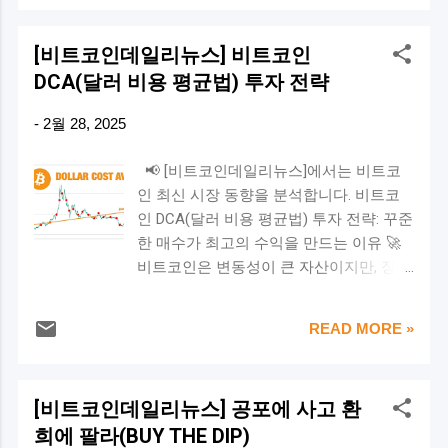
했던 비트코인이 하루 만에 폭락하며 상승
번 발표에서 금융위원회와 FIU가 강조한
공급되면서 위험 자산 선호도가 높아집니
분을 대부분 반납했습니다. 이번 사태의
주요 내용은 다음과 같습니다. 🔹 AML 시
다. 결과적으로 비트코인 가격 상승 가능
[비트코인데일리뉴스] 비트코인
원인은 무엇이며, 향후 시장에 어떤 영향
스템 고도화 → 가상자산 거래소 및 금융
성이 커집니...
DCA(달러 비용 평균법) 투자 전략
을 미칠까요? 🧐 비트코인의 하루 만에 1
기관들이 더 정밀하게 자금 흐름을 추적
만 달러 '출렁' 3월 3일(현지시간) 기준, 비
해야 함 🔹 강화된 감독 및 실태 조사 →
-
2월 28, 2025
트코인은 미국 가상화폐 거래소 코인베이
FIU가 직접 가상자산 사업자(VASP)들을
스에서 8만6,252달러 로 마감되었습니다.
엄격히 관리 🔹 신종 금융 범죄 대응 → 가
📢 [비트코인데일리뉴스]에서는 비트코
이는 하루 전보다 8.29% 하락 한 수준으로,
상자산을 이용한 새로운 사기 및 자금세탁
인 최신 시장 동향을 분석합니다. 비트코
9만5,000달러대까지 급등했던 가격에서 1
수법을 차단 즉, 앞으로 거래소의 규제 준
인 DCA(달러 비용 평균법) 투자 전략: 꾸준
만 달러 이상 하락 한 것입니다. 이날 비트
수 의무 가 강화되고, 금융기관들의 역할
한 매수가 최고의 수익을 만드는 이유 🚀
코인은 8만5,000달러선까지 내려가기도
도 커질 것으로 보입니다. 🔮 3. 투자자들
비트코인은 변동성이 큰 자산이지만, 장기
했으며, 변동성이 극심한 모습을 보였습니
은 어떤 영향을 받을까? ✅ 거래소 신뢰도
적으로 꾸준한 상승세를 보여왔습니다. 그
다. 트럼프 전 대통령의 가상자산 비축 추
상승 AML 규제가 강화되면, 법을 제대로
렇다면 어떤 투자 전략이 가장 효과적일까
진 발표가 상승을 이끌었지만, 단 하루 만
준수하는 거래소 들만 살아남게 됩니다.
READ MORE »
요? 많은 전문가들은 DCA(Dollar-Cost
에 시장이 폭락하면서 투자자들의 우려가
덕분에 시장의 신뢰도는 높아지고, 투자
Averaging, 달러 비용 평균법)가 비트코인
커지고 있습니다. 📢 트럼프의 가상자산
환경도 점점 투명해질 가능성이 크죠. ⚠
투자에 적합한 방법 중 하나라고 강조합니
전략 비축 발언이 초래한 시장 변동성 트
일부 거래소 퇴출 가능성 하지만 반대로,
[비트코인데일리뉴스] 공포에 사고 환
다. 이번 글에서는 비트코인 DCA 투자 방
럼프 전 대통령은 **자신이 설립한 소셜
AML 규제를 충족하지 못하는 거래소는 퇴
희에 팔라(BUY THE DIP)
법, 장점, 실제 수익률 분석 까지 자세히 살
네트워크 서비스(SNS) '트루스소셜'**을
출 될 수도 ...