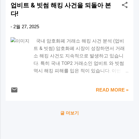
려 투자자들의 불안감이 증폭되고 있습니.
사 코인셰어스(Coinshares)의 연구 책임
업비트 & 빗썸 해킹 사건을 되돌아 본
시장으로 이동하고 있습니다. 특히: **엔비
🔍 * 전문가 의견 암호화폐 시장 분석가
자 제임스 버터필 은 **...
다!
디아(NVIDIA)**의 4분기 매출이 전년 대비
들은 마이크로스트래티지의 비트코인 매
78% 증가한 393억 달러 를 기록 엔비디아
도가 시장에 큰 충격을 줄 수 있다고 경고
-
2월 27, 2025
주가는 4% 상승 하며, 시가총액이 약 179
하고 있습니다. 특히, 기업의 대량 매도는
조 원 증가 이로 인해 일부 기관 투자자들
비트코인 가격의 추가 하락을 유발할 수
국내 암호화폐 거래소 해킹 사건 분석 (업비
이 암호화폐에서 AI 관련 주식으로 자금을
있으며, 이는 다른 투자자들의 연쇄적인
트 & 빗썸) 암호화폐 시장이 성장하면서 거래
이동 한 것으로 분석됩니다. 2️⃣ 비트코인
매도로 이어질 수 있습다. 💡 * 결론 마이
소 해킹 사건도 지속적으로 발생하고 있습니
ETF 자금 유출 2월 24일부터 26일까지 약
크로스트래티지의 비트코인 대량 매도 가
다. 특히 국내 TOP2 거래소인 업비트 와 빗썸
3조 5,000억 원 의 자금이 비트코인 상장
능성은 암호화폐 시장에 큰 변동성을 가져
역시 해킹 피해를 입은 적이 있습니다. 이번 글
지수펀드(ETF)에서 유출되었습니다. 피델
올 수 있는 중요한 이슈니다. 투자자들은
에서는 두 거래소의 해킹 사건을 분석하고, 그
리티(Fidelity) 등 주요 금융기관들의 대규
이러한 상황을 주의 깊게 관찰하고, 신중
원인과 대응 방안을 정리해보겠습니다. 🔥 업
모 매도세가 확인되었으며, 이는 시장 하
한 투자 전략을 수립해야 할 것입니다.
READ MORE »
비트 해킹 사건 (2019년) 📅 사건 개요 발생 시
락을 가속화했습니다. ETF 자금 유출은 일
기 : 2019년 11월 27일 피해 규모 : 이더리움
반적으로 기관 투자자들이 시장을 떠나고
(ETH) 34만 2,000개 (당시 약 580억 원, 현재 시
있음을 의미하며, 추가적인 매도 압력을
글 더보기
세로 약 1조 4,700억 원) 공격 방식 : 핫월렛에
유발할 수 있습니다. 3️⃣ 옵션 계약 만기 영
서 대량 출금 🕵️‍♂️ 해킹 과정 2019년 11월 27일
향 2월 28일 만기를 앞둔 50억 달러 규모
오후 1시 6분, 업비트의 핫월렛에서 34만 2,000
의 비트코인 옵션 계약 이 존재합니다. 이
개의 이더리움이 알 수 없는 지갑으로 전송됨.