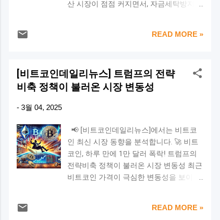
산 시장이 점점 커지면서, 자금세탁방지
→ 금리 인상 가능성 증가 ✅ 고물가 상황
26일, 27일에도 연속적인 유출(-754.6M,
(AML) 문제가 중요한 이슈로 떠오르고 있
에서의 연준 대응 CPI가 예상보다 높게 발
-275.9M) 지속 비트코인 시장의 강한 매도
습니다. 이에 따라 금융당국도 대응책을
표되면, 인플레이션 압력이 커졌다는 의미
압력 발생 → 가격 하락 가능성 🛑 원인 분
READ MORE »
마련하고 있는데요. 최근 금융정보분석원
입니다. 이를 억제하기 위해 연준은 금리
석 연준(Fed)의 긴축 기조 지속 가능성 ...
(FIU) 에서 'AML 검사수탁기관 협의회' 를
를 인상할 가능성이 높아집니다. 금리가
열고 2025년 감독·검사 계획 을 발표했습
인상되면 채권과 달러의 매력이 증가하면
[비트코인데일리뉴스] 트럼프의 전략
니다. 그럼 이번 조치가 어떤 의미를 가지
서 위험자산(주식, 암호화폐)에서 자금이
비축 정책이 불러온 시장 변동성
는지, 그리고 투자자들은 어떤 점을 주의
이탈합니다. 결과적으로 비트코인 가격 하
해야 하는지 살펴보겠습니다. 💰 1. 왜 가
락 가능성이 커집니다. 🔻 실제 사례: 2022
-
3월 04, 2025
상자산 자금세탁방지가 중요할까? 가상자
년과 2023년 CPI가 높게 발표되었을 때,
산은 국경 없이 빠르게 거래될 수 있고, 일
연준의 긴축정책(금리 인상)으로 인해 비
📢 [비트코인데일리뉴스]에서는 비트코
부 코인은 익명성이 강해 불법 자금세탁이
트코인 가격이 하락하는 모습을 보였습니
인 최신 시장 동향을 분석합니다. 🚀 비트
나 범죄 자금 유통 에 악용될 가능성이 큽
다. 2. CPI 하락(인플레이션 둔화) → 금리
코인, 하루 만에 1만 달러 폭락! 트럼프의
니다. 실제로 몇몇 국가에서는 가상자산을
동결 또는 인하 가능성 ✅ 인플레이션 완
전략비축 정책이 불러온 시장 변동성 최근
이용한 불법 금융거래 사례가 적발된 바
화와 시장 반응 CPI가 예상보다 낮게 발표
비트코인 가격이 극심한 변동성을 보이며
있죠. 이 때문에 금융당국이 AML(자금세
되면, 인플레이션이 둔화되고 있다는 신호
투자자들의 이목을 집중시키고 있습니다.
탁방지) 시스템을 강화 하려는 건 당연한
로 해석됩니다. 연준이 금리 인상을 멈추
도널드 트럼프 전 미국 대통령이 가상자산
흐름이라고 볼 수 있습니다. 📜 2. 금융당
거나, 금리를 인하할 가능성이 높아집니
READ MORE »
전략 비축 을 추진하겠다는 발언으로 급등
국의 새로운 AML 규제, 뭐가 달라질까? 이
다. 저금리 환경에서는 시장에 유동성이