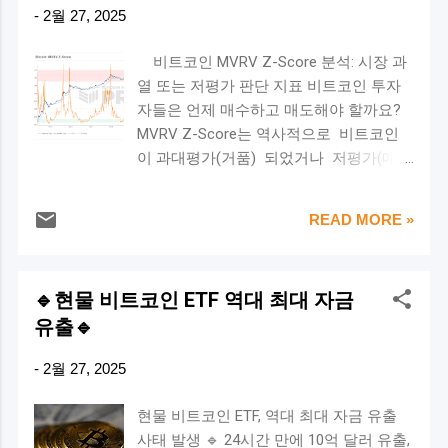
는 "금이 아닌 정부의 신뢰"로만 유지되는
-
2월 27, 2025
(Market Cap) ÷ 실현 가치(Realized Cap)
법정화폐(Fiat Money)가 됨 🔹 이후 미국
Z-Score를 통해 비트코인이 고평가인지
의 경제력과 군사력, 글로벌 금융 시스템
비트코인 MVRV Z-Score 분석: 시장 과
저평가인지 판단 가능 📌 해석 방법 Z-
장악으로 기축통화 지위 유지 💡 ➡️ 비트
열 또는 저평가 판단 지표 비트코인 투자
Score > 7 → 과열 구간 (거품, 매도 신호)
코인의 시사점: 비트코인이 "디지털 금"에
자들은 언제 매수하고 매도해야 할까요?
🔴 Z-Score < 1 → 저평가 구간 (매수 기
서 "디지털 화폐"로 진화할 가능성 법정화
MVRV Z-Score는 역사적으로 비트코인
회) 🟢 ✅ 적용 방법: 강세장 후반부(7 이
폐 시스템이 불안해질 경우, 비트코인이
이 과대평가(거품) 되었거나 저평가(매수
상)에는 익절 고려, 약세장에서 1 이하일
새로운 경제 질서의 핵심 자산이 될 수 있
기회) 되었는지를 파악하는 중요한 온체
때는 저가 매수 🔥 2. SOPR (이익 실현 여
음 ✅ (3) 달러의 인플레이션과 중앙은행
인 지표입니다. 오늘은 최신 MVRV Z-
부 파악) ✅ SOPR(Spent Output Profit
READ MORE »
정책 (2008년 금융위기 이후) 🔹 2008년
Score 차트를 분석하며 향후 시장 흐름을
Ratio)란? SOPR = 출금 시점의 가격 ÷ 입
금융위기 이후 미국 연준(Fed)이 무제한
전망해보겠습니다. 📌 MVRV Z-Score란?
금 시점의 가격 보유자들이 평균적으로 수
양적완화(QE)로 달러를 대량 발행 🔹 달러
MVRV Z-Score는 비트코인의 시장 가치
익 실현을 하고 있는지, 손실을 보고 있는
가...
🔹현물 비트코인 ETF 역대 최대 자금
(Market Cap)와 실현 가치(Realized Cap)
지 판단 가능 📌 해석 방법 SOPR > 1 → 수
유출🔹
의 차이를 표준 편차로 정규화한 지표 입
익 실현 중 (매도 압력 증가) SOPR < 1 →
니다. 이를 통해 비트코인이 현재 과대평
손실 실현 중 (패닉셀 가능성) SOPR = 1 →
-
2월 27, 2025
가되었는지 혹은 저평가되었는지 를 나타
시장 전환점 가능성 (중요한 지지·저항 구
냅니다. Market Cap (시장 가치, 검은 선) :
간) ✅ 적용 방법: 강세장 초기에는 SOPR
현물 비트코인 ETF, 역대 최대 자금 유출
현재 비트코인의 시가총액 Realized Cap
이 1 이상을 유지해야 상승 지속 SOPR이 1
사태 발생 🔹 24시간 만에 10억 달러 유출,
(실현 가치, 파란 선) : 마지막으로 거래된