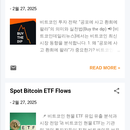
펴보겠습니다. 📌 DCA(달러 비용 평균법)
통해 비트코인, 이더리움, XRP(리플), 솔라
-
2월 27, 2025
란? DCA는 매일, 매주, 매월 일정한 금액
나(SOL), 카르다노(ADA) 등 특정 가상자산
으로 자산을 구매하는 투자 방식 입니다.
을 전략 비축 대상으로 지정할 계획 을 발
비트코인 투자 전략: "공포에 사고 환희에
✅ 특징: 시장 변동성을 피할 수 있음 → 높
표했습니다. 이 소식이 전해지자 시장은
팔라"의 의미와 실천법(Buy the dip) 📢 [비
은 가격에 사는 위험을 줄임 감정적인 투
즉각 반응하며 비트코인 가격이 급등했지
트코인데일리뉴스]에서는 비트코인 최신
자 결정을 피할 수 있음 → 시장 타이밍을
만, 하루 만에 급락하는 롤러코스터 장세
시장 동향을 분석합니다. 1. 왜 "공포에 사
예측하지 않아도 됨 장기적 관점에서 투자
가 펼쳐졌습니다. ⚠️ 비트코인이 다시 급
고 환희에 팔라"가 중요한가? 비트코인과
→ 적립식 매수를 통해 안정적인 평균 매
락한 이유 하루 만에 비트코인이 급락한
같은 암호화폐 시장에서는 변동성이 극심
입가 유지 ✅ 예시: 📌 비트코인 DCA 투자
이유는 트럼프 행정부의 추가적인 정책 발
합니다. 특히 감정이 개입되기 쉬운 시장
방법 매일 1만 원씩 비트코인을 구매 1년
표 때문으로 분석됩니다. 트럼프 행정부는
READ MORE »
이기에, 투자자들은 심리적 함정에 쉽게
동안 꾸준히 투자(365일) 총 투자 금액:
캐나다와 멕시코에 대한 25% 관세 부과를
빠집니다. 이런 상황에서 흔히 들을 수 있
365만 원 📊 비트코인 DCA 투자 수익률 분
발표 , 3월 4일부터 발효될 예정입니다. 4
는 투자 격언이 바로 "공포에 사고 환희에
석 📌 가정: 투자 기간: 2023년 1월 1일 ~
월 2일부터는 '상호 관세' 부과까지 계획하
Spot Bitcoin ETF Flows
팔라"입니다. 이 문장은 단순한 격언이 아
2023년 12월 31일 매일 1만 원씩 투자(총
고 있어, 글로벌 무역 전쟁 가능성 이 커
니라 성공적인 투자를 위한 원칙 이기도
365만 원) 비트코인 가격 변동성 반영
-
2월 27, 2025
지...
합니다. 그렇다면, 이 원칙이 의미하는 바
DCA 전략이 비트코인 투자에 얼마나 효과
는 무엇이며, 실제로 어떻게 적용할 수 있
적인지 실제 데이터를 기반으로 분석해보
📌 비트코인 현물 ETF 유입·유출 분석과
을까요? 2. "공포에 사고 환희에 팔라"의
겠습니다. 📈 DCA 투자 결과 (2023년 1월
시장 전망 🚀 비트코인 현물 ETF는 기관
의미 (1) 공포에 사라 (Buy When There's
~12월) 비트코인의 변동성을 고려하여 매
및 개인 투자자들이 직접 비트코인을 보유