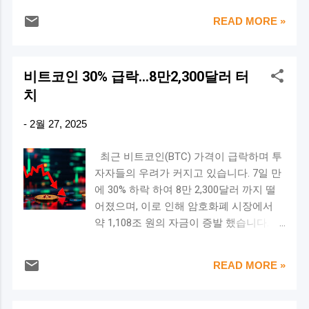
과 비교해...
로스트래티지의 비트코인 매도 가능성 주
국 대통령의 정책 변화가 암호화폐 시장의
READ MORE »
가 하락 : 마이크로스트래티지의 주가는
투자 심리에 큰 영향을 미쳤다는 분석이
최근 60개월 최고가 대비 55% 급락하였습
나오고 있습니다. 🔹 ETF 투자자들, 손실
니다 평균 매입가 : 평균 매입가 66,350달
회피 전략 채택 ETF 시장에서는 개인 투자
비트코인 30% 급락...8만2,300달러 터
러로 비트코인을 매집해왔으며, 현재 비트
자들이 최근 강세장에서 얻은 수익을 확정
치
코인 가격이 이 수준을 밑돌수도 있다는
하면서, 손실을 피하기 위해 자금을 빼고
가능성이 있다 부채 규모 : 2027년 만기 예
있는 것으로 보입니다. 제임스 세이파트
-
2월 27, 2025
정인 82억 달러 상당의 부채를 보유하고
(James Seyffart) 블룸버그 ETF 분석가는
있어, 유동성 위기를 겪을 수 있습니다. 이
**"투자자들이 포트폴리오를 다각화하거
최근 비트코인(BTC) 가격이 급락하며 투
러한 상황에서 비트코인 가격 하락이 지속
나 비트코인 투자 비중을 줄이는 것 같
자자들의 우려가 커지고 있습니다. 7일 만
된다면, 마이크로스트래티지는 유동성 확
다"**라고 설명했습니다. 또한, 이번 유출
에 30% 하락 하여 8만 2,300달러 까지 떨
보를 위해 보유한 비트코인을 대량 매도할
의 일부는 헤지펀드와 대형 기관 투자자들
어졌으며, 이로 인해 암호화폐 시장에서
수밖에 없는 상황이 될 것입니다. 🕵️‍♂️ 시장
이 베이시스 거래(현물-선물 가격 차이를
약 1,108조 원의 자금이 증발 했습니다. 이
에 미치는 영향 암호화폐 대량 보유 기업
이용한 거래) 전략을 실행했기 때문일 가
번 급락의 주요 원인을 분석하고, 현재 시
의 매도 마이크로스트래티지와 같은 대규
능성도 있다고 덧붙였습니다. 🔹 10억 달
장 상황과 전망을 살펴보겠습니다. 📉 비
모 보유 기업의 매도는 시장에 부정적인
러 유출, 정말 심각한 문제일까? 하지만 일
READ MORE »
트코인 하락 원인 분석 1️⃣ AI 관련 주식의
신호를 줄 수 있습니. 투자 심리 위축
각에서는 이번 사태를 심각하게 볼 필요가
강세 최근 AI 관련 주식이 강세를 보이며,
최근 바이비트(Bybit) 해킹 사건 등과 맞물
없다는 의견도 나오고 있습니다. ETF 발행
투자자들의 관심이 암호화폐 시장에서 AI