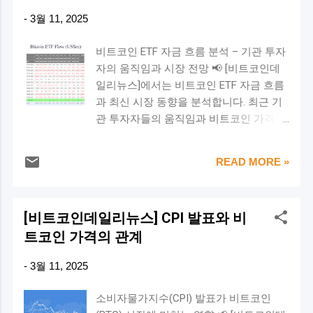
우도 있었습니다. 이러한 흐름이 반복된다
준까지 급락한 바 있다. 📉 🔹 미국 금리 인
-
3월 11, 2025
면 비트코인이 12만 달러를 돌파할 가능성
하가 비트코인에 미치는 영향 💡 1) 투자
도 제기되고 있습니다. 🔥 기술적 분석: 비
심리 회복 금리 인하는 자금 조달 비용을
비트코인 ETF 자금 흐름 분석 – 기관 투자
트코인의 강세 신호 비트코인의 50주 지수
낮추며, 이는 비트코인과 같은 위험자산에
자의 움직임과 시장 전망 📢 [비트코인데
이동평균(EMA, Exponential Moving
대한 투자 수요를 증가 시키는 요인이 된
일리뉴스]에서는 비트코인 ETF 자금 흐름
Average)이 약 7만 7,230달러 수준에서 강
다. 💡 2) 유동성 증가 금리 인하로 인해 시
과 최신 시장 동향을 분석합니다. 최근 기
한 지지선을 형성하고 있습니다. 이는
장에 유동성이 확대되면서 암호화폐 시장
관 투자자들의 움직임과 비트코인 가격 전
2023년 10월 이후 주요 매집 구간으로 작
으로의 자금 유입이 촉진 될 가능성이 크
망을 확인해 보세요. 비트코인(BTC) 시장
용하고 있으며, 시장이 이를 주요 지점으
다. 💡 3) 강세장 가능성 2020년 코로나 팬
에서 ETF(상장지수펀드) 자금 흐름 은 가
로 인식하고 있다는 점에서 긍정적인 신호
데믹 이후 Fed의 제로 금리 정책과 양적완
READ MORE »
격 변동성을 예측하는 중요한 지표입니다.
입니다. 하지만, 만약 50주 EMA를 하락 돌
화(QE)로 인해 비트코인은 사상 최고가인
최근 ETF의 자금 유입과 유출이 큰 변동을
파할 경우, 다음 지지선인 200주 EMA(약 5
6만 9천 달러를 기록 한 바 있다. 이는 금리
보이며 비트코인 가격에 직접적인 영향을
만 480달러)까지 하락할 가능성도 배제할
인하가 비트코인 강세장의 촉매제가 될 수
[비트코인데일리뉴스] CPI 발표와 비
미칠 가능성 이 높아졌습니다. 특히
수 없습니다. 📊 기술적 지표 요약 스토캐
있음을 시사한다. 🚀...
트코인 가격의 관계
Grayscale Bitcoin Trust(GBTC)의 대규모
스틱 RSI 강세 크로스 형성 → 3~5개월 내
유출과 IBIT, FBTC 등의 강한 유입 이 눈에
상승 가능성 과거 평균 56% 상승, 일부 사
-
3월 11, 2025
띄고 있습니다. 이번 포스팅에서는 비트코
례에서 90% 이상 상승 50주 EMA(7만
인 ETF 자금 흐름(ETF Flow) 데이터를 분
7,230달러) 지지선 역할 → 추가 상승 가능
소비자물가지수(CPI) 발표가 비트코인
석하고, 이에 따른 BTC 시장 전망과 투자
성↑ 만약 하락 시 200주 EMA(5만 480달