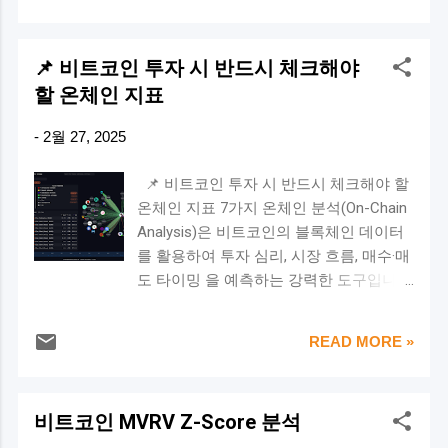
증가 → 투자자들의 차익 실현 📈 2. 최근
보이기 시작 FOMO(놓치는 것에 대한 두려
고, 이를 바탕으로 비트코인의 미래 전망
비트코인 ETF 흐름 분석 ✅ (1) 비트코인
움)가 심해질 때 비트코인이 한 달 내 최고
을 분석 해 보겠습니다. 🔥 1. 달러의 역사:
ETF 유입·유출 데이터 상세 분석 📌 비트
📌 비트코인 투자 시 반드시 체크해야
치를 기록했을 때 3. 심리적 함정을...
어떻게 세계 기축통화가 되었을까? ✅ (1)
코인 ETF 유출이 급증하는 시점 🔹 2월 26
할 온체인 지표
금본위제와 달러의 부상 (19세기~1944년)
일 (Outflow: -754.6M USD) → 대규모 자금
과거에는 금이 화폐의 기준 이었습니다.
유출 발생 🔹 2월 25일 (Outflow: -539.9M
-
2월 27, 2025
🔹 영국이 금본위제(Gold Standard)를 통
USD) → 연속적인 매도세 🔹 2월 20~23일
해 국제 경제를 주도 🔹 하지만 세계대전
은 혼조세, 하지만 24일부터 유출 가속화
📌 비트코인 투자 시 반드시 체크해야 할
이후 영국 경제가 약화되면서 달러가 부상
📌 ETF 유입이 강했던 시기 🔹 1월 ~ 2월
온체인 지표 7가지 온체인 분석(On-Chain
🔹 1944년 브레튼우즈 체제(Bretton
초: 꾸준한 Inflow 발생 → 비트코인 가격
Analysis)은 비트코인의 블록체인 데이터
Woods System)에서 달러가 금과 고정된
상승 🔹 특히 1월 말 ~ 2월 초, ETF 유입 급
를 활용하여 투자 심리, 시장 흐름, 매수·매
기축통화로 지정 💡 ➡️ 비트코인의 시사
증 → 강한 매수세 형성 💡 해석: 2월 하순
도 타이밍 을 예측하는 강력한 도구입니
점: 과거 금처럼, 비트코인이 "디지털 금"으
부터 ETF 자금 유출이 두드러지며 비트코
다. 특히 장기 투자자(LTH)와 단기 투자자
로 자리 잡을 가능성 있음 현재 달러처럼
인 가격 조정 국면 1월~2월 초 강한 유입
(STH), 고래(Whale) 움직임을 파악하는 데
법정화폐가 아닌 새로운 가치 저장 수단으
READ MORE »
세 이후 투자자들이 차익 실현을 시작한
유용합니다. 오늘은 비트코인 투자 시 반
로 성장할 가능성 ✅ (2) 닉슨 쇼크와 법정
것 기관 투자자들이 일부 자금을 회수하면
드시 확인해야 할 핵심 온체인 지표 7가지
화폐(Fiat) 시대 (1971년~현재) 🔹 1971년,
서 변동성 확대 가능성 ✅ (2...
를 소개해드릴게요. 🚀 🔥 1. MVRV Z-
미국은 닉슨 쇼크(Nixon Shock)를 발표하
비트코인 MVRV Z-Score 분석
Score (과대평가 vs. 저평가 판단) ✅
며 달러와 금의 고정 환율을 폐지 🔹 달러
MVRV Z-Score란? MVRV = 시장 가치