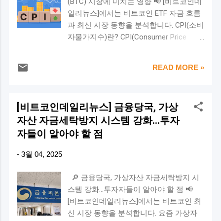
(BTC) 시장에 미치는 영향 📢 [비트코인데
전략 을 살펴보겠습니다. 📌 비트코인 ETF
러)까지 하락 가능성 존재 💰 기관투자자
일리뉴스]에서는 비트코인 ETF 자금 흐름
자금 흐름이란? ETF Flow(ETF 자금 흐름)
들의 움직임은? 비트코인 베타 상승 비트
과 최신 시장 동향을 분석합니다. CPI(소비
는 특정 ETF로 들어오는 투자금(유입)과
코인의 상승 가능성을 뒷받침하는 또 다른
자물가지수)란? CPI(Consumer Price
빠져나가는 자금(유출)을 나타내는 지표
요소는 기관투자자들의 매수세입니다. 글
Index, 소비자물가지수)는 소비자들이 일
입니다. 비트코인 ETF의 흐름을 보면 기관
로벌 암호화폐 헤지펀드들은 최근 조정장
상적으로 구매하는 상품과 서비스의 가격
투자자들의 비트코인에 대한 관심도 와 시
에서 비트코인 보유량을 지속적으로 늘리
READ MORE »
변동을 측정하는 경제 지표입니다. 미국에
장 심리 를 파악할 수 있습니다. ✅ 유입
고 있습니다. 특히, 비트코인 베타(Beta) 수
서는 노동통계국(BLS)이 매월 발표하며,
(Inflows) : ETF에 자금이 들어오면, 펀드는
치가 4개월 만에 최고치를 기록했습니다.
이는 경제 전반의 인플레이션 수준을 평가
더 많은 BTC를 매입해야 하므로 가격 상
베타(Beta)란? 헤지펀드의 수익률이 비트
[비트코인데일리뉴스] 금융당국, 가상
하는 중요한 기준으로 사용됩니다. CPI의
승 요인 ✅ 유출(Outflows) : ETF에서 자금
코인 가격 변동과 얼마나 밀접하게 연...
자산 자금세탁방지 시스템 강화…투자
주요 유형 헤드라인 CPI(Headline CPI) –
이 빠져나가면, 보유 BTC를 매도할 가능성
음식 및 에너지를 포함한 전체 물가지수
자들이 알아야 할 점
이 높아져 가격 하락 요인 📊 2025년 2월
근원 CPI(Core CPI) – 변동성이 큰 음식과
~3월 비트코인 ETF 자금 흐름 분석 최근
-
3월 04, 2025
에너지를 제외한 물가지수 CPI는 연방준
ETF 데이터에 따르면, 2월 말부터 3월 초
비제도(Fed)의 금리 정책 결정에 중요한
까지 큰 변동성이 발생 했습니다. 🔻 2월
🔎 금융당국, 가상자산 자금세탁방지 시
역할을 하며, 금융시장뿐만 아니라 비트코
24일~28일: 대규모 유출 발생 (-2.5B 이상)
스템 강화…투자자들이 알아야 할 점 📢
인을 포함한 암호화폐 시장에도 직접적인
2월 25일: 총 유출액 -1.13B (최대 유출일)
[비트코인데일리뉴스]에서는 비트코인 최
영향을 미칩니다. CPI 발표와 비트코인 시
GBTC(642.5M), FBTC(344.7M),
신 시장 동향을 분석합니다. 요즘 가상자
장의 관계 1. CPI 상승(인플레이션 증가)
BITB(280.7M)에서 대규모 유출 발생 2월